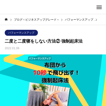
株式会社S&C
ブログ～ビジネスアップグレード～
パフォーマンスアップ
二度
パフォーマンスアップ
二度と二度寝をしない方法② 強制起床法
2022.01.06