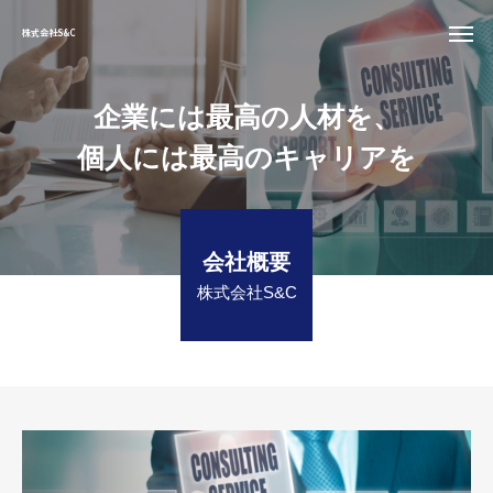
株式会社S&C
企
業
に
は
最
高
の
人
材
を
、
個
人
に
は
最
高
の
キ
ャ
リ
ア
を
会社概要
株式会社S&C