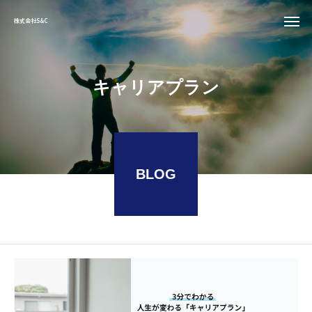
株式会社S&C
キ
ャ
リ
ア
プ
ラ
ン
BLOG