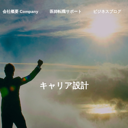
会社概要 Company
医師転職サポート
ビジネスブログ
キ
ャ
リ
ア
設
計