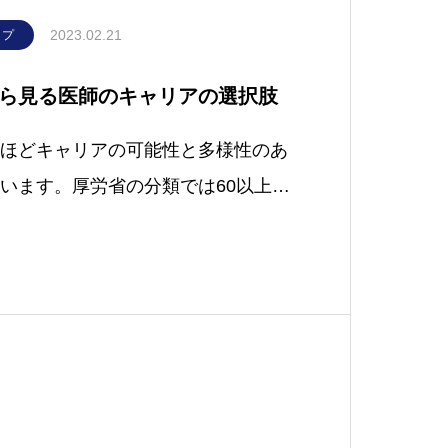
2023.02.21
ップ
ら見る医師のキャリアの選択肢
ほどキャリアの可能性と多様性のあ
います。厚労省の分類では60以上の
所は医療機関や大学にとどまらず、
自由診療と幅広い。給与の高さから
食いっぱぐれを心配することもな
が有れば100