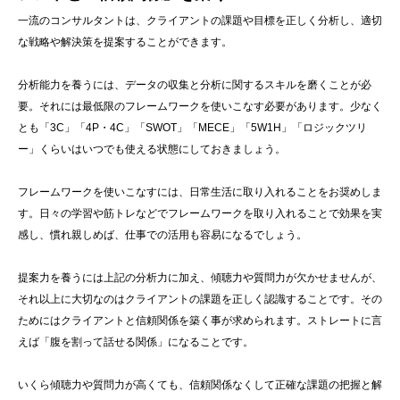
一流のコンサルタントは、クライアントの課題や目標を正しく分析し、適切
な戦略や解決策を提案することができます。
分析能力を養うには、データの収集と分析に関するスキルを磨くことが必
要。それには最低限のフレームワークを使いこなす必要があります。少なく
とも「3C」「4P・4C」「SWOT」「MECE」「5W1H」「ロジックツリ
ー」くらいはいつでも使える状態にしておきましょう。
フレームワークを使いこなすには、日常生活に取り入れることをお奨めしま
す。日々の学習や筋トレなどでフレームワークを取り入れることで効果を実
感し、慣れ親しめば、仕事での活用も容易になるでしょう。
提案力を養うには上記の分析力に加え、傾聴力や質問力が欠かせませんが、
それ以上に大切なのはクライアントの課題を正しく認識することです。その
ためにはクライアントと信頼関係を築く事が求められます。ストレートに言
えば「腹を割って話せる関係」になることです。
いくら傾聴力や質問力が高くても、信頼関係なくして正確な課題の把握と解